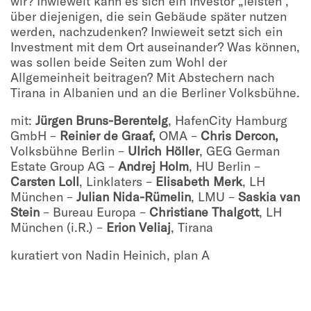
wir? Inwieweit kann es sich ein Investor „leisten“,
über diejenigen, die sein Gebäude später nutzen
werden, nachzudenken? Inwieweit setzt sich ein
Investment mit dem Ort auseinander? Was können,
was sollen beide Seiten zum Wohl der
Allgemeinheit beitragen? Mit Abstechern nach
Tirana in Albanien und an die Berliner Volksbühne.
mit:
Jürgen Bruns-Berentelg
, HafenCity Hamburg
GmbH –
Reinier de Graaf,
OMA –
Chris Dercon,
Volksbühne Berlin –
Ulrich Höller
, GEG German
Estate Group AG –
Andrej Holm
, HU Berlin –
Carsten Loll
, Linklaters –
Elisabeth Merk
, LH
München –
Julian Nida-Rümelin
, LMU –
Saskia van
Stein
– Bureau Europa –
Christiane Thalgott
, LH
München (i.R.) –
Erion Veliaj
, Tirana
kuratiert von Nadin Heinich, plan A