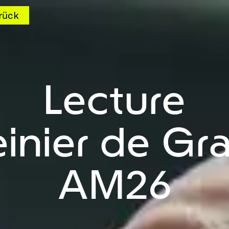
rück
Lecture
inier de Gr
AM26